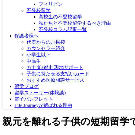
フィリピン
不登校留学
高校生の不登校留学
私たちと不登校留学するべき理由
不登校コラム記事一覧
保護者様へ
代表からのご挨拶
カウンセラー紹介
小学生以下
中高生
カナダ3都市 現地サポート
子供に持たせる支払いカード
おすすめ医療相談サービス
留学ブログ
留学ストーリー(体験談)
電子パンフレット
Life Journeyが選ばれる理由
親元を離れる子供の短期留学