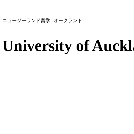
ニュージーランド留学 | オークランド
University of Auck