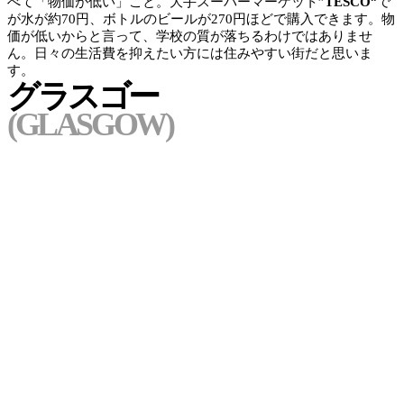
べて「
物価が低い
」こと。大手スーパーマーケット”
TESCO
“で
が水が約70円、ボトルのビールが270円ほどで購入できます。
物
価が低いからと言って、学校の質が落ちるわけではありませ
ん。日々の生活費を抑えたい方
には住みやすい街だと思いま
す。
グラスゴー
(GLASGOW)