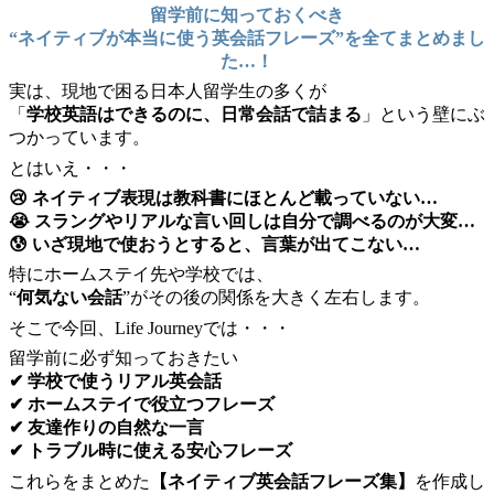
留学前に知っておくべき
“ネイティブが本当に使う英会話フレーズ”を全てまとめまし
た…！
実は、現地で困る日本人留学生の多くが
「
学校英語はできるのに、日常会話で詰まる
」という壁にぶ
つかっています。
とはいえ・・・
😢 ネイティブ表現は教科書にほとんど載っていない…
😭 スラングやリアルな言い回しは自分で調べるのが大変…
😰 いざ現地で使おうとすると、言葉が出てこない…
特にホームステイ先や学校では、
“
何気ない会話
”がその後の関係を大きく左右します。
そこで今回、Life Journeyでは・・・
留学前に必ず知っておきたい
✔ 学校で使うリアル英会話
✔ ホームステイで役立つフレーズ
✔ 友達作りの自然な一言
✔ トラブル時に使える安心フレーズ
これらをまとめた
【ネイティブ英会話フレーズ集】
を作成し