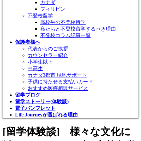
カナダ
フィリピン
不登校留学
高校生の不登校留学
私たちと不登校留学するべき理由
不登校コラム記事一覧
保護者様へ
代表からのご挨拶
カウンセラー紹介
小学生以下
中高生
カナダ3都市 現地サポート
子供に持たせる支払いカード
おすすめ医療相談サービス
留学ブログ
留学ストーリー(体験談)
電子パンフレット
Life Journeyが選ばれる理由
[留学体験談] 様々な文化に