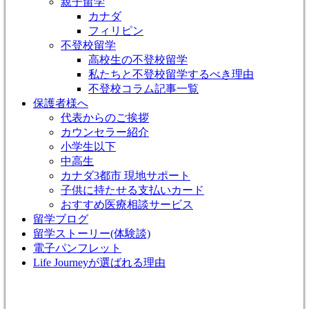
親子留学
カナダ
フィリピン
不登校留学
高校生の不登校留学
私たちと不登校留学するべき理由
不登校コラム記事一覧
保護者様へ
代表からのご挨拶
カウンセラー紹介
小学生以下
中高生
カナダ3都市 現地サポート
子供に持たせる支払いカード
おすすめ医療相談サービス
留学ブログ
留学ストーリー(体験談)
電子パンフレット
Life Journeyが選ばれる理由