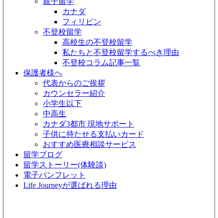
親子留学
カナダ
フィリピン
不登校留学
高校生の不登校留学
私たちと不登校留学するべき理由
不登校コラム記事一覧
保護者様へ
代表からのご挨拶
カウンセラー紹介
小学生以下
中高生
カナダ3都市 現地サポート
子供に持たせる支払いカード
おすすめ医療相談サービス
留学ブログ
留学ストーリー(体験談)
電子パンフレット
Life Journeyが選ばれる理由