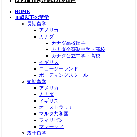
Life Journeyが選ばれる理由
HOME
18歳以下の留学
長期留学
アメリカ
カナダ
カナダ高校留学
カナダ全寮制中学・高校
カナダ公立中学・高校
イギリス
ニュージーランド
ボーディングスクール
短期留学
アメリカ
カナダ
イギリス
オーストラリア
マルタ共和国
フィリピン
マレーシア
親子留学