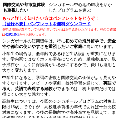
国際交流や都市型体験
シンガポール中心地の環境を活か
も重視したい
したプログラムを選ぶ
もっと詳しく知りたい方はパンフレットをどうぞ！
【登録不要】パンフレットを無料ダウンロード
※申込期限が過ぎていても枠が空いていればお申込みいただけます。枠のご確認
は
公式LINE
からお願いします。
シンガポールの短期留学は、特に
初めての海外留学で、安全
性や都市の使いやすさを重視したいご家庭
に向いています。
小学生の場合は、低年齢であるほど生活設計が重要になりま
す。学内寮ではなくホテル滞在になるため、単独参加か、親
子滞在か、近くに保護者がいる形にするかで、費用も運用も
大きく変わります。
中学生になると、学習の密度と国際交流の価値がより見えや
すくなります。スピーチや演劇、校外学習を通じて、
英語で
考え、英語で表現する経験
ができるのは、机上学習だけでは
得にくい大きな魅力です。
高校生については、今回のシンガポールプログラムの対象上
限は16歳までですが、高校進学前後の年代であれば十分比較
対象になります。今後の長期留学や海外進学を見据えて、ま
ず短期で試してみるという意味でも価値があります。