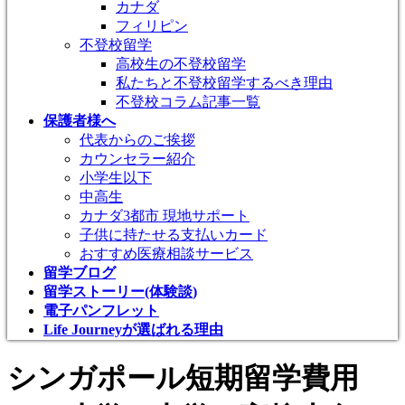
カナダ
フィリピン
不登校留学
高校生の不登校留学
私たちと不登校留学するべき理由
不登校コラム記事一覧
保護者様へ
代表からのご挨拶
カウンセラー紹介
小学生以下
中高生
カナダ3都市 現地サポート
子供に持たせる支払いカード
おすすめ医療相談サービス
留学ブログ
留学ストーリー(体験談)
電子パンフレット
Life Journeyが選ばれる理由
シンガポール短期留学費用