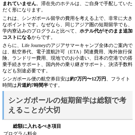
まれていません
。滞在先のホテルは、ご自身で手配していた
だく形になります。
これは、シンガポール留学の費用を考える上で、非常に大き
なポイントです。なぜなら、同じアジア圏の短期留学でも、
学内寮込みのプログラムと比べて、
ホテル代がそのまま追加
コストになる
からです。
さらに、Life Journeyのアジアサマーキャンプ全体のご案内で
は、航空券代、電子渡航許可（ETA）関連費用、海外旅行保
険、ランドリー費用、現地でのお小遣い、日本の空港での搭
乗手続きサポート、国内外の乗り継ぎサポート、決済手数料
なども別途必要です。
シンガポール便の航空券目安は
約7万円〜12万円
、フライト
時間は
片道約7時間半
です。
シンガポールの短期留学は総額で考
えることが大切
総額に入れるべき項目
プログラム料金