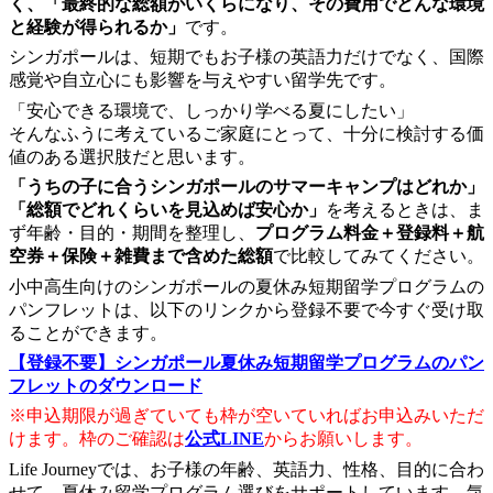
く、「最終的な総額がいくらになり、その費用でどんな環境
と経験が得られるか」
です。
シンガポールは、短期でもお子様の英語力だけでなく、国際
感覚や自立心にも影響を与えやすい留学先です。
「安心できる環境で、しっかり学べる夏にしたい」
そんなふうに考えているご家庭にとって、十分に検討する価
値のある選択肢だと思います。
「うちの子に合うシンガポールのサマーキャンプはどれか」
「総額でどれくらいを見込めば安心か」
を考えるときは、ま
ず年齢・目的・期間を整理し、
プログラム料金＋登録料＋航
空券＋保険＋雑費まで含めた総額
で比較してみてください。
小中高生向けのシンガポールの夏休み短期留学プログラムの
パンフレットは、以下のリンクから登録不要で今すぐ受け取
ることができます。
【登録不要】シンガポール夏休み短期留学プログラムのパン
フレットのダウンロード
※申込期限が過ぎていても枠が空いていればお申込みいただ
けます。枠のご確認は
公式LINE
からお願いします。
Life Journeyでは、お子様の年齢、英語力、性格、目的に合わ
せて、夏休み留学プログラム選びをサポートしています。気