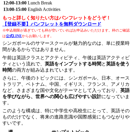
12:00-13:00
Lunch Break
13:00-15:00
English Activities
もっと詳しく知りたい方はパンフレットをどうぞ！
【登録不要】パンフレットを無料ダウンロード
※申込期限が過ぎていても枠が空いていればお申込みいただけます。枠のご確認
は
公式LINE
からお願いします。
シンガポールのサマースクールが魅力的なのは、単に授業時
間があるからではありません。
午前は英語クラスとアクティビティ、午後は英語アクティビ
ティという流れで、
英語をインプットする時間
と
英語を使う
時間
の両方が組み込まれています。
さらに、午後のトピックには、シンガポール、日本、オース
トラリア、ベトナム、中国、イギリス、フランス、アメリカ
など、さまざまな国や文化がテーマとして入っており、
英語
を学びながら、世界への関心も広げやすい設計
になっていま
す。
このような構成は、特に中学生や高校生にとって、英語その
ものだけでなく、将来の進路意識や国際感覚にもつながりや
すいです。