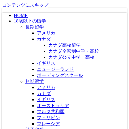
コンテンツにスキップ
HOME
18歳以下の留学
長期留学
アメリカ
カナダ
カナダ高校留学
カナダ全寮制中学・高校
カナダ公立中学・高校
イギリス
ニュージーランド
ボーディングスクール
短期留学
アメリカ
カナダ
イギリス
オーストラリア
マルタ共和国
フィリピン
マレーシア