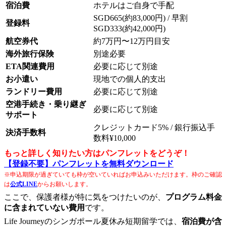
宿泊費
ホテルはご自身で手配
SGD665(約83,000円) / 早割
登録料
SGD333(約42,000円)
航空券代
約7万円〜12万円目安
海外旅行保険
別途必要
ETA関連費用
必要に応じて別途
お小遣い
現地での個人的支出
ランドリー費用
必要に応じて別途
空港手続き・乗り継ぎ
必要に応じて別途
サポート
クレジットカード5% / 銀行振込手
決済手数料
数料¥10,000
もっと詳しく知りたい方はパンフレットをどうぞ！
【登録不要】パンフレットを無料ダウンロード
※申込期限が過ぎていても枠が空いていればお申込みいただけます。枠のご確認
は
公式LINE
からお願いします。
ここで、保護者様が特に気をつけたいのが、
プログラム料金
に含まれていない費用
です。
Life Journeyのシンガポール夏休み短期留学では、
宿泊費が含