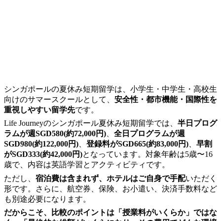
シンガポールの夏休み短期留学は、小学生・中学生・高校生
向けのサマースクールとして、
安全性・都市機能・国際性を
重視しやすい留学先
です。
Life Journeyのシンガポール夏休み短期留学では、
半日プログ
ラムが週SGD580(約72,000円)
、
全日プログラムが週
SGD980(約122,000円)
、
登録料がSGD665(約83,000円)
、
早割
がSGD333(約42,000円)
となっています。対象年齢は5歳〜16
歳で、内容は英語学習とアクティビティです。
ただし、
宿泊費は含まれず、ホテルはご自身で手配
いただく
形です。さらに、航空券、保険、お小遣い、決済手数料など
も別途必要になります。
だからこそ、比較のポイントは「授業料がいくらか」ではな