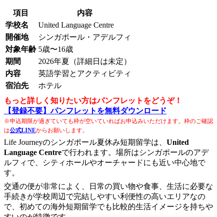
項目
内容
学校名
United Language Centre
開催地
シンガポール・アデルフィ
対象年齢
5歳〜16歳
期間
2026年夏（詳細日は未定）
内容
英語学習とアクティビティ
宿泊先
ホテル
もっと詳しく知りたい方はパンフレットをどうぞ！
【登録不要】パンフレットを無料ダウンロード
※申込期限が過ぎていても枠が空いていればお申込みいただけます。枠のご確認
は
公式LINE
からお願いします。
Life Journeyのシンガポール夏休み短期留学は、
United
Language Centre
で行われます。場所はシンガポールのアデ
ルフィで、シティホールやオーチャードにも近い中心地で
す。
交通の便が非常によく、日常の買い物や食事、生活に必要な
手続きが学校周辺で完結しやすい利便性の高いエリアなの
で、初めての海外短期留学でも比較的生活イメージを持ちや
すいのが特徴です。