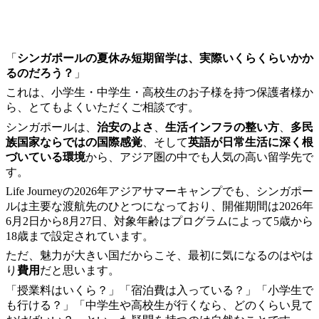
「
シンガポールの夏休み短期留学は、実際いくらくらいかか
るのだろう？
」
これは、小学生・中学生・高校生のお子様を持つ保護者様か
ら、とてもよくいただくご相談です。
シンガポールは、
治安のよさ
、
生活インフラの整い方
、
多民
族国家ならではの国際感覚
、そして
英語が日常生活に深く根
づいている環境
から、アジア圏の中でも人気の高い留学先で
す。
Life Journeyの2026年アジアサマーキャンプでも、シンガポー
ルは主要な渡航先のひとつになっており、開催期間は2026年
6月2日から8月27日、対象年齢はプログラムによって5歳から
18歳まで設定されています。
ただ、魅力が大きい国だからこそ、最初に気になるのはやは
り
費用
だと思います。
「授業料はいくら？」「宿泊費は入っている？」「小学生で
も行ける？」「中学生や高校生が行くなら、どのくらい見て