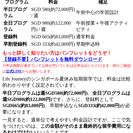
プログラム
料金
補足
半日プログ
SGD 580(約72,000円)
午前中心の学習設計
ラム
/ 週
全日プログ
SGD 980(約122,000
午前授業＋午後アクティ
ラム
円) / 週
ビティ
登録料
SGD 665(約83,000円)
通常料金
早割登録料
SGD 333(約42,000円)
早期申込時
もっと詳しく知りたい方はパンフレットをどうぞ！
【登録不要】パンフレットを無料ダウンロード
※申込期限が過ぎていても枠が空いていればお申込みいただけます。枠のご確認
は
公式LINE
からお願いします。
Life Journeyのシンガポール夏休み短期留学では、料金は比較
的わかりやすく設定されています。
半日プログラムは週SGD580(約72,000円)
、
全日プログラムは
週SGD980(約122,000円)
です。さらに、登録料として
SGD665(約83,000円)
、早期申込なら
SGD333(約42,000円)
が必
要になります。
一見すると、週単位で考えやすい料金設計ですが、ここで気
をつけたいのは、
この金額がそのまま最終的な留学費用にな
るわけではない
ということです。