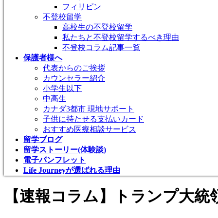
フィリピン
不登校留学
高校生の不登校留学
私たちと不登校留学するべき理由
不登校コラム記事一覧
保護者様へ
代表からのご挨拶
カウンセラー紹介
小学生以下
中高生
カナダ3都市 現地サポート
子供に持たせる支払いカード
おすすめ医療相談サービス
留学ブログ
留学ストーリー(体験談)
電子パンフレット
Life Journeyが選ばれる理由
【速報コラム】トランプ大統領来