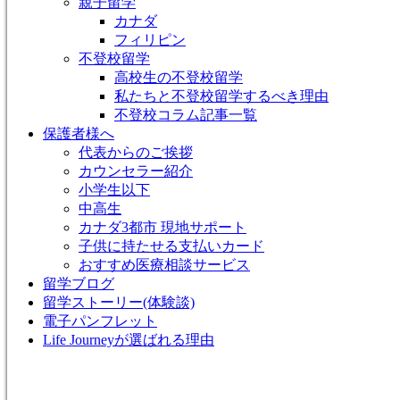
親子留学
カナダ
フィリピン
不登校留学
高校生の不登校留学
私たちと不登校留学するべき理由
不登校コラム記事一覧
保護者様へ
代表からのご挨拶
カウンセラー紹介
小学生以下
中高生
カナダ3都市 現地サポート
子供に持たせる支払いカード
おすすめ医療相談サービス
留学ブログ
留学ストーリー(体験談)
電子パンフレット
Life Journeyが選ばれる理由