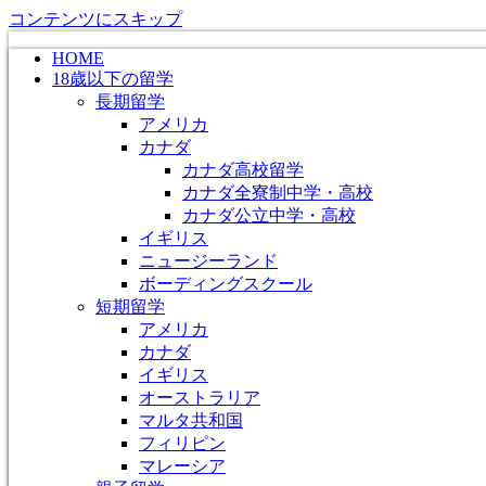
コンテンツにスキップ
HOME
18歳以下の留学
長期留学
アメリカ
カナダ
カナダ高校留学
カナダ全寮制中学・高校
カナダ公立中学・高校
イギリス
ニュージーランド
ボーディングスクール
短期留学
アメリカ
カナダ
イギリス
オーストラリア
マルタ共和国
フィリピン
マレーシア