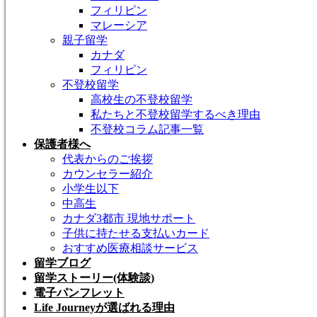
フィリピン
マレーシア
親子留学
カナダ
フィリピン
不登校留学
高校生の不登校留学
私たちと不登校留学するべき理由
不登校コラム記事一覧
保護者様へ
代表からのご挨拶
カウンセラー紹介
小学生以下
中高生
カナダ3都市 現地サポート
子供に持たせる支払いカード
おすすめ医療相談サービス
留学ブログ
留学ストーリー(体験談)
電子パンフレット
Life Journeyが選ばれる理由