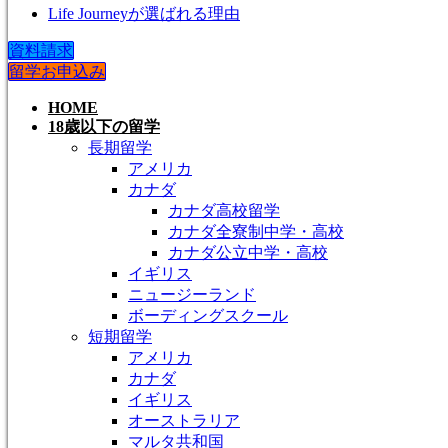
Life Journeyが選ばれる理由
資料請求
留学お申込み
HOME
18歳以下の留学
長期留学
アメリカ
カナダ
カナダ高校留学
カナダ全寮制中学・高校
カナダ公立中学・高校
イギリス
ニュージーランド
ボーディングスクール
短期留学
アメリカ
カナダ
イギリス
オーストラリア
マルタ共和国