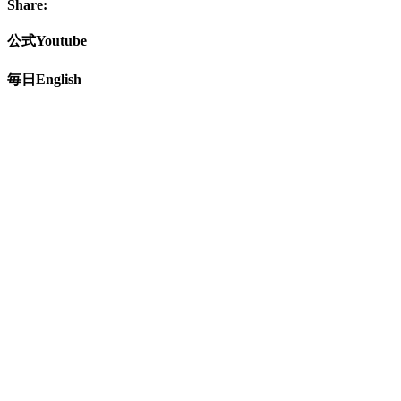
Share:
公式Youtube
毎日English