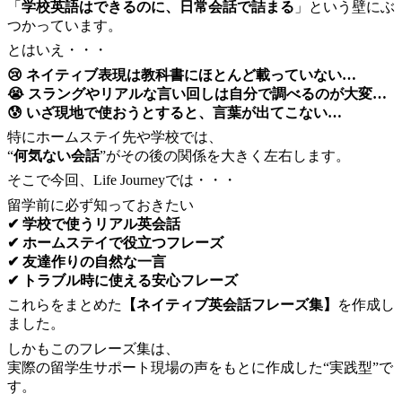
「
学校英語はできるのに、日常会話で詰まる
」という壁にぶ
つかっています。
とはいえ・・・
😢 ネイティブ表現は教科書にほとんど載っていない…
😭 スラングやリアルな言い回しは自分で調べるのが大変…
😰 いざ現地で使おうとすると、言葉が出てこない…
特にホームステイ先や学校では、
“
何気ない会話
”がその後の関係を大きく左右します。
そこで今回、Life Journeyでは・・・
留学前に必ず知っておきたい
✔ 学校で使うリアル英会話
✔ ホームステイで役立つフレーズ
✔ 友達作りの自然な一言
✔ トラブル時に使える安心フレーズ
これらをまとめた
【ネイティブ英会話フレーズ集】
を作成し
ました。
しかもこのフレーズ集は、
実際の留学生サポート現場の声をもとに作成した“実践型”で
す。