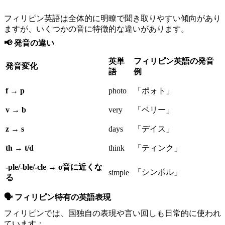
フィリピン英語は全体的に明瞭で聞き取りやすい傾向があり
ますが、いくつかの音に特徴的な違いがあります。
📢 発音の違い
英単
フィリピン英語の発音
発音変化
語
例
f → p
photo
「ポォト」
v → b
very
「ベリー」
z → s
days
「デイス」
th → t/d
think
「ティンク」
-ple/-ble/-cle → o音に近くな
「シンポル」
simple
る
🗣 フィリピン特有の英語表現
フィリピンでは、国独自の表現や言い回しも日常的に使われ
ています：