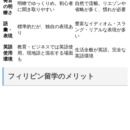
発音
明瞭でゆっくりめ。初心者
自然で流暢。リエゾンや
の明
に聞き取りやすい
省略が多く、慣れが必要
瞭さ
語
豊富なイディオム・スラ
標準的だが、独自の表現あ
彙・
ング・リアルな表現が多
り
表現
い
英語
教育・ビジネスでは英語使
生活全般が英語。完全な
使用
用。現地語と混在する場面
英語環境
環境
も
フィリピン留学のメリット