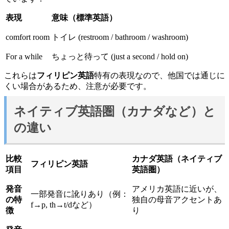
表現
意味（標準英語）
comfort room
トイレ (restroom / bathroom / washroom)
For a while
ちょっと待って (just a second / hold on)
これらは
フィリピン英語
特有の表現なので、他国では通じに
くい場合があるため、注意が必要です。
ネイティブ英語圏（カナダなど）と
の違い
比較
カナダ英語（ネイティブ
フィリピン英語
項目
英語圏）
発音
アメリカ英語に近いが、
一部発音に訛りあり（例：
の特
独自の母音アクセントあ
f→p, th→t/dなど）
徴
り