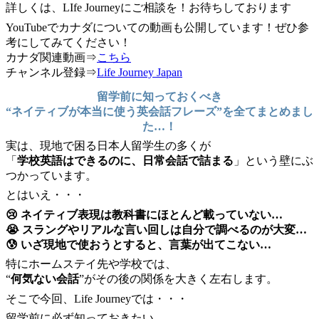
詳しくは、LIfe Journeyにご相談を！お待ちしております
YouTubeでカナダについての動画も公開しています！ぜひ参
考にしてみてください！
カナダ関連動画⇒
こちら
チャンネル登録⇒
Life Journey Japan
留学前に知っておくべき
“ネイティブが本当に使う英会話フレーズ”を全てまとめまし
た…！
実は、現地で困る日本人留学生の多くが
「
学校英語はできるのに、日常会話で詰まる
」という壁にぶ
つかっています。
とはいえ・・・
😢 ネイティブ表現は教科書にほとんど載っていない…
😭 スラングやリアルな言い回しは自分で調べるのが大変…
😰 いざ現地で使おうとすると、言葉が出てこない…
特にホームステイ先や学校では、
“
何気ない会話
”がその後の関係を大きく左右します。
そこで今回、Life Journeyでは・・・
留学前に必ず知っておきたい