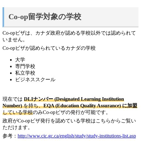
Co-op留学対象の学校
Co-opビザは、カナダ政府が認める学校以外では認められて
いません。
Co-opビザが認められているカナダの学校
大学
専門学校
私立学校
ビジネススクール
現在では
DLIナンバー (Designated Learning Institution
Number)
を持ち、
EQA (Education Quality Assurance) に加盟
している学校
のみCo-opビザの発行が可能です。
政府がCo-opビザ発行を認めている学校はこちらからご覧い
ただけます。
参考：
http://www.cic.gc.ca/english/study/study-institutions-list.asp