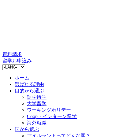
コ
ン
テ
ン
ツ
に
ス
キ
資料請求
ッ
留学お申込み
プ
ホーム
選ばれる理由
目的から選ぶ
語学留学
大学留学
ワーキングホリデー
Coop・インターン留学
海外就職
国から選ぶ
アイルランドってどんな国？