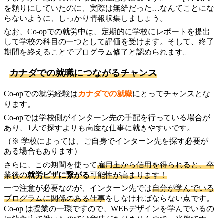
を頼りにしていたのに、実際は無給だった…なんてことにな
らないように、しっかり情報収集しましょう。
なお、Co-opでの就労中は、定期的に学校にレポートを提出
して学校の科目の一つとして評価を受けます。そして、終了
期間を終えることでプログラム修了と認められます。
カナダでの就職につながるチャンス
Co-opでの就労経験は
カナダでの就職
にとってチャンスとな
ります。
Co-opでは学校側がインターン先の手配を行っている場合が
あり、1人で探すよりも高度な仕事に就きやすいです。
（※ 学校によっては、ご自身でインターン先を探す必要が
ある場合もあります）
さらに、この期間を使って
雇用主から信用を得られると、卒
業後の
就労ビザに繋がる
可能性が高まります！
一つ注意が必要なのが、インターン先では
自分が学んでいる
プログラムに関係のある仕事
をしなければならない点です。
Co-op は授業の一環ですので、WEBデザインを学んでいるの