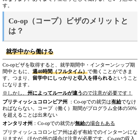
す。
Co-op（コープ）ビザのメリットと
は？
就学中から働ける
Co-opビザを取得すると、就学期間中・インターンシップ期
間中ともに、
週40時間
（フルタイム）
で働くことができま
す。つまり、
留学中にしっかりと収入を得られる
ということ
になります。
※しかし、
州によってルールが違う
ので注意が必要です！
ブリティッシュコロンビア州
：Co-opでの就労は
有給
でなけ
ればならない。コープ（働く）期間がプログラム全体の50%
を超えることは出来ない
オンタリオ州
：Co-opでの就労が
無給
の場合もある
ブリティッシュコロンビア州は必ず有給でのインターンにな
りますが、ほかの州の場合は注意が必要です。Co-opの収入