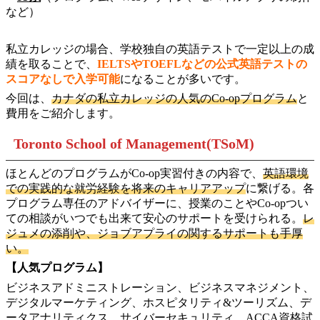
など）
私立カレッジの場合、学校独自の英語テストで一定以上の成
績を取ることで、
IELTSやTOEFLなどの公式英語テストの
スコアなしで入学可能
になることが多いです。
今回は、
カナダの私立カレッジの人気のCo-opプログラム
と
費用をご紹介します。
Toronto School of Management(TSoM)
ほとんどのプログラムがCo-op実習付きの内容で、
英語環境
での実践的な就労経験を将来のキャリアアップ
に繋げる。各
プログラム専任のアドバイザーに、授業のことやCo-opつい
ての相談がいつでも出来て安心のサポートを受けられる。
レ
ジュメの添削や、ジョブアプライの関するサポートも手厚
い。
【人気プログラム】
ビジネスアドミニストレーション、ビジネスマネジメント、
デジタルマーケティング、ホスピタリティ&ツーリズム、デ
ータアナリティクス、サイバーセキュリティ、ACCA資格試