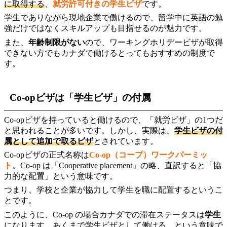
に取得する
、
就労許可付きの学生ビザ
です。
学生でありながら現地企業で働けるので、留学中に英語の勉
強だけではなくスキルアップも目指せるのが魅力です。
また、
年齢制限がない
ので、ワーキングホリデービザが取得
できない方でもカナダで働けるとってもおすすめの制度で
す。
Co-opビザは「学生ビザ」の付属
Co-opビザを持っていると働けるので、「就労ビザ」の1つだ
と思われることが多いです。しかし、実際は、
学生ビザの
付
属として追加で取るビザ
とされています。
Co-opビザの正式名称は
Co-op（コープ）ワークパーミッ
ト
。Co-op は「Cooperative placement」の略、直訳すると「協
力的な配置」という意味です。
つまり、学校と企業が協力して学生を職に配置するというこ
とです。
このように、Co-op の場合カナダでの滞在ステータスは
学生
になります。あくまで学生ビザとして働ける、という意味で